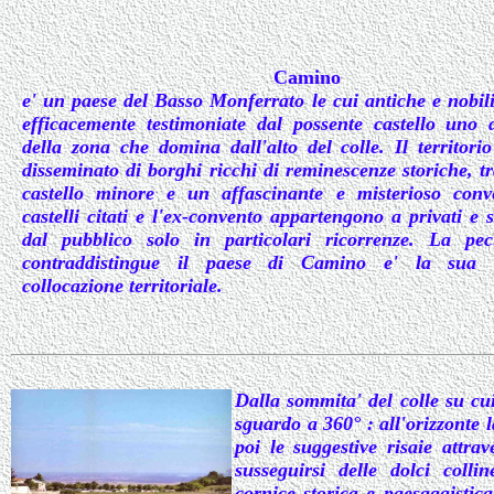
Camino
e' un paese del Basso Monferrato le cui antiche e nobili
efficacemente testimoniate dal possente castello uno d
della zona che domina dall'alto del colle. Il territori
disseminato di borghi ricchi di reminescenze storiche, t
castello minore e un affascinante e misterioso conv
castelli citati e l'ex-convento appartengono a privati e s
dal pubblico solo in particolari ricorrenze. La pecu
contraddistingue il paese di Camino e' la sua st
collocazione territoriale.
Dalla sommita' del colle su cui
sguardo a 360° : all'orizzonte l
poi le suggestive risaie attrav
susseguirsi delle dolci colli
cornice storica e paesaggistic